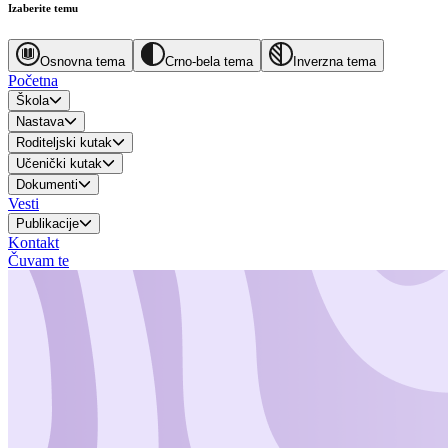
Izaberite temu
Osnovna tema
Crno-bela tema
Inverzna tema
Početna
Škola
Nastava
Roditeljski kutak
Učenički kutak
Dokumenti
Vesti
Publikacije
Kontakt
Čuvam te