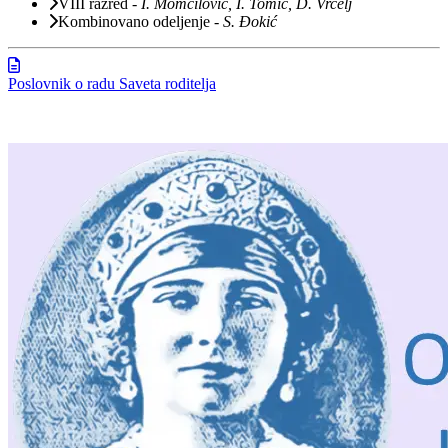
VIII razred
-
I. Momčilović, I. Tomić, D. Vrcelj
Kombinovano odeljenje
-
S. Đokić
Poslovnik o radu Saveta roditelja