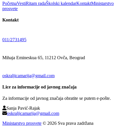
Početna
Vesti
Ritam rada
Školski kalendar
Kontakt
Ministarstvo
prosvete
Kontakt
011/2731495
Mihaja Emineskua 65, 11212 Ovča, Beograd
oskraljicamarija@gmail.com
Lice za informacije od javnog značaja
Za informacije od javnog značaja obratite se putem e-pošte.
Sanja Pavić-Rajak
oskraljicamarija@gmail.com
Ministarstvo prosvete
©
2026
Sva prava zadržana