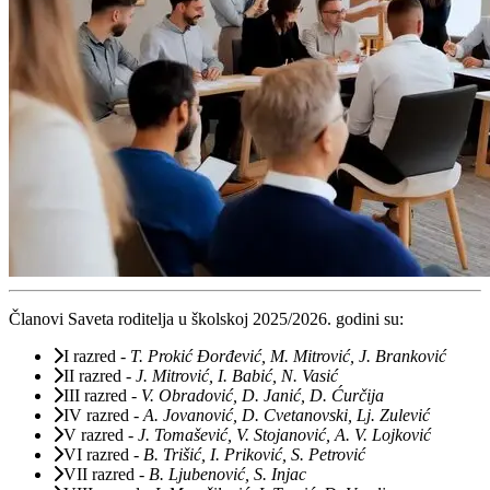
Članovi Saveta roditelja u školskoj 2025/2026. godini su:
I razred
-
T. Prokić Đorđević, M. Mitrović, J. Branković
II razred
-
J. Mitrović, I. Babić, N. Vasić
III razred
-
V. Obradović, D. Janić, D. Ćurčija
IV razred
-
A. Jovanović, D. Cvetanovski, Lj. Zulević
V razred
-
J. Tomašević, V. Stojanović, A. V. Lojković
VI razred
-
B. Trišić, I. Priković, S. Petrović
VII razred
-
B. Ljubenović, S. Injac