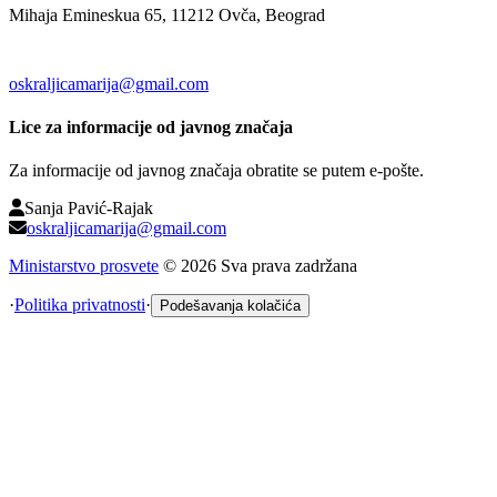
Mihaja Emineskua 65, 11212 Ovča, Beograd
oskraljicamarija@gmail.com
Lice za informacije od javnog značaja
Za informacije od javnog značaja obratite se putem e-pošte.
Sanja Pavić-Rajak
oskraljicamarija@gmail.com
Ministarstvo prosvete
©
2026
Sva prava zadržana
·
Politika privatnosti
·
Podešavanja kolačića