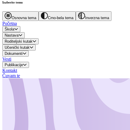
Izaberite temu
Osnovna tema
Crno-bela tema
Inverzna tema
Početna
Škola
Nastava
Roditeljski kutak
Učenički kutak
Dokumenti
Vesti
Publikacije
Kontakt
Čuvam te