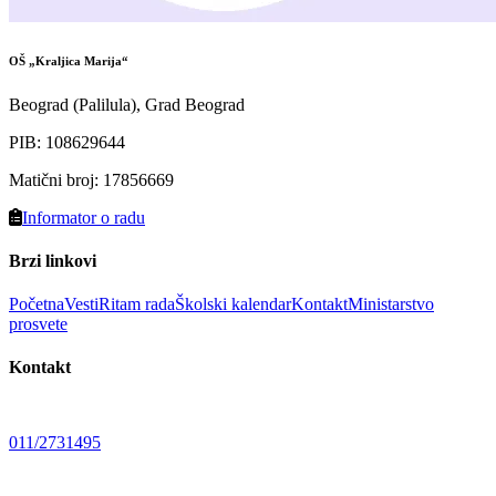
OŠ „Kraljica Marija“
Beograd (Palilula), Grad Beograd
PIB
:
108629644
Matični broj
:
17856669
Informator o radu
Brzi linkovi
Početna
Vesti
Ritam rada
Školski kalendar
Kontakt
Ministarstvo
prosvete
Kontakt
011/2731495