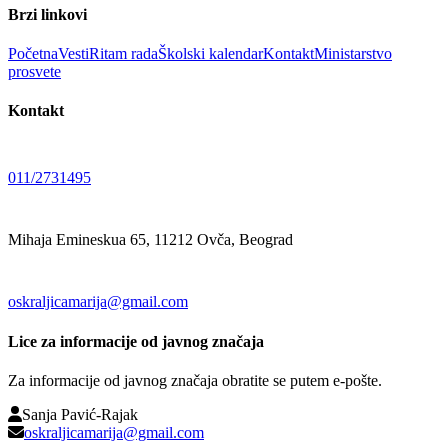
Brzi linkovi
Početna
Vesti
Ritam rada
Školski kalendar
Kontakt
Ministarstvo
prosvete
Kontakt
011/2731495
Mihaja Emineskua 65, 11212 Ovča, Beograd
oskraljicamarija@gmail.com
Lice za informacije od javnog značaja
Za informacije od javnog značaja obratite se putem e-pošte.
Sanja Pavić-Rajak
oskraljicamarija@gmail.com