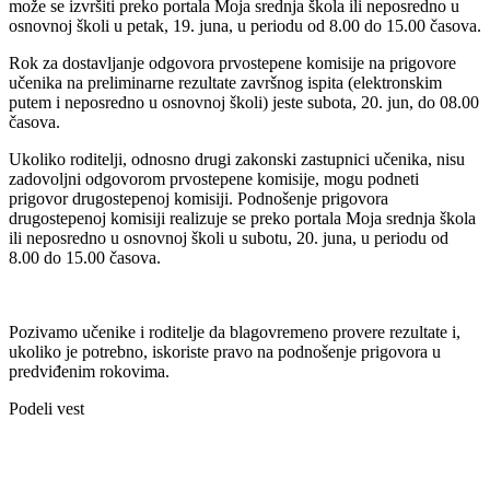
može se izvršiti preko portala Moja srednja škola ili neposredno u
osnovnoj školi u
petak, 19. juna
, u periodu od
8.00 do 15.00 časova
.
Rok za dostavljanje odgovora prvostepene komisije na prigovore
učenika na preliminarne rezultate završnog ispita (elektronskim
putem i neposredno u osnovnoj školi) jeste
subota, 20. jun, do 08.00
časova
.
Ukoliko roditelji, odnosno drugi zakonski zastupnici učenika, nisu
zadovoljni odgovorom prvostepene komisije, mogu podneti
prigovor drugostepenoj komisiji. Podnošenje prigovora
drugostepenoj komisiji realizuje se preko portala Moja srednja škola
ili neposredno u osnovnoj školi u
subotu, 20. juna
, u periodu od
8.00 do 15.00 časova
.
Pozivamo učenike i roditelje da blagovremeno provere rezultate i,
ukoliko je potrebno, iskoriste pravo na podnošenje prigovora u
predviđenim rokovima.
Podeli vest