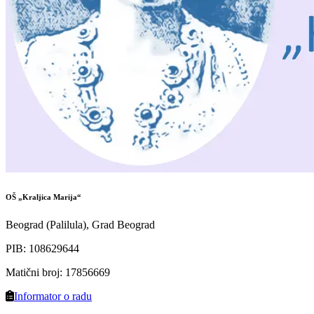
OŠ „Kraljica Marija“
Beograd (Palilula), Grad Beograd
PIB
:
108629644
Matični broj
:
17856669
Informator o radu