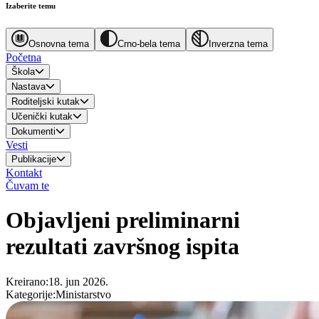
Izaberite temu
Osnovna tema
Crno-bela tema
Inverzna tema
Početna
Škola
Nastava
Roditeljski kutak
Učenički kutak
Dokumenti
Vesti
Publikacije
Kontakt
Čuvam te
Objavljeni preliminarni
rezultati završnog ispita
Kreirano
:
18. jun 2026.
Kategorije
:
Ministarstvo