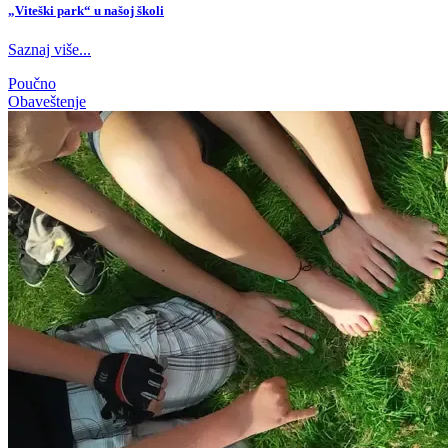
„Viteški park“ u našoj školi
Saznaj više...
Poučno
Obaveštenje