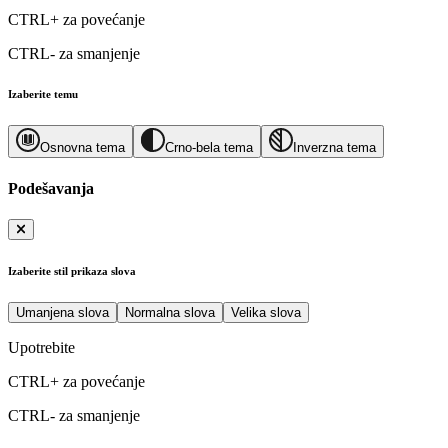
CTRL+
za povećanje
CTRL-
za smanjenje
Izaberite temu
Osnovna tema
Crno-bela tema
Inverzna tema
Podešavanja
Izaberite stil prikaza slova
Umanjena slova
Normalna slova
Velika slova
Upotrebite
CTRL+
za povećanje
CTRL-
za smanjenje