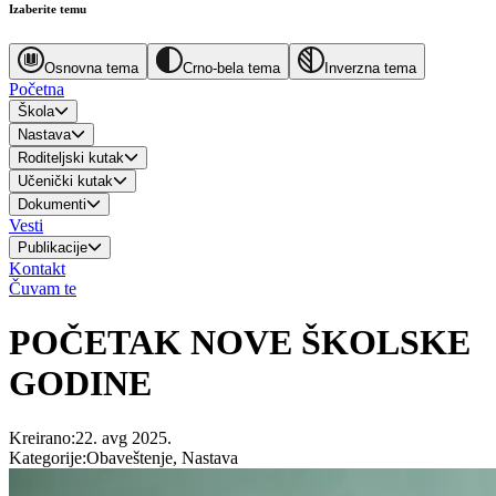
Izaberite temu
Osnovna tema
Crno-bela tema
Inverzna tema
Početna
Škola
Nastava
Roditeljski kutak
Učenički kutak
Dokumenti
Vesti
Publikacije
Kontakt
Čuvam te
POČETAK NOVE ŠKOLSKE
GODINE
Kreirano
:
22. avg 2025.
Kategorije
:
Obaveštenje, Nastava