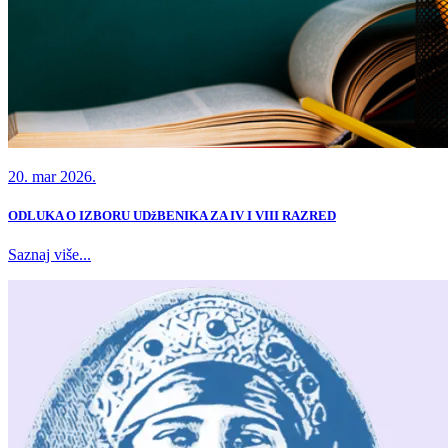
20. mar 2026.
ODLUKA O IZBORU UDžBENIKA ZA IV I VIII RAZRED
Saznaj više...