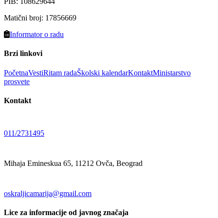
PIB
:
108629644
Matični broj
:
17856669
Informator o radu
Brzi linkovi
Početna
Vesti
Ritam rada
Školski kalendar
Kontakt
Ministarstvo
prosvete
Kontakt
011/2731495
Mihaja Emineskua 65, 11212 Ovča, Beograd
oskraljicamarija@gmail.com
Lice za informacije od javnog značaja