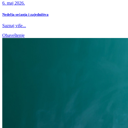
6. maj 2026.
Nedelja sećanja i zajedništva
Saznaj više...
Obaveštenje