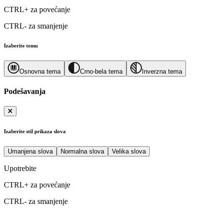
CTRL+
za povećanje
CTRL-
za smanjenje
Izaberite temu
Osnovna tema
Crno-bela tema
Inverzna tema
Podešavanja
Izaberite stil prikaza slova
Umanjena slova
Normalna slova
Velika slova
Upotrebite
CTRL+
za povećanje
CTRL-
za smanjenje