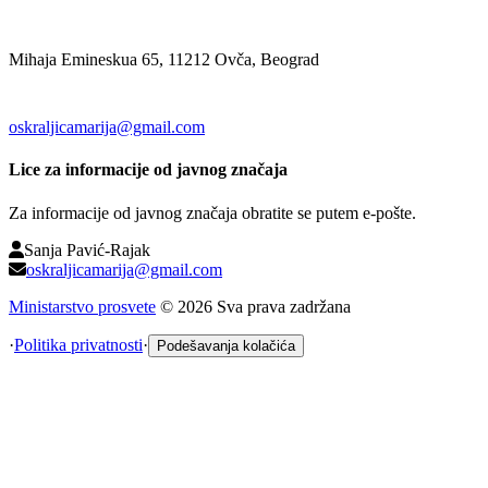
Mihaja Emineskua 65, 11212 Ovča, Beograd
oskraljicamarija@gmail.com
Lice za informacije od javnog značaja
Za informacije od javnog značaja obratite se putem e-pošte.
Sanja Pavić-Rajak
oskraljicamarija@gmail.com
Ministarstvo prosvete
©
2026
Sva prava zadržana
·
Politika privatnosti
·
Podešavanja kolačića