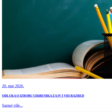
20. mar 2026.
ODLUKA O IZBORU UDžBENIKA ZA IV I VIII RAZRED
Saznaj više...