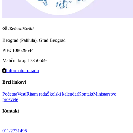
OŠ „Kraljica Marija“
Beograd (Palilula), Grad Beograd
PIB
:
108629644
Matični broj
:
17856669
Informator o radu
Brzi linkovi
Početna
Vesti
Ritam rada
Školski kalendar
Kontakt
Ministarstvo
prosvete
Kontakt
011/2731495