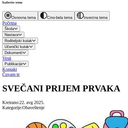
Izaberite temu
Osnovna tema
Crno-bela tema
Inverzna tema
Početna
Škola
Nastava
Roditeljski kutak
Učenički kutak
Dokumenti
Vesti
Publikacije
Kontakt
Čuvam te
SVEČANI PRIJEM PRVAKA
Kreirano
:
22. avg 2025.
Kategorije
:
Obaveštenje