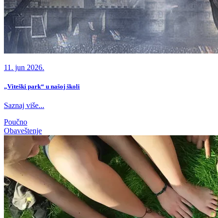
11. jun 2026.
„Viteški park“ u našoj školi
Saznaj više...
Poučno
Obaveštenje