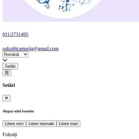
011/2731495
oskraljicamarija@gmail.com
Setări
Setări
Alegeți stilul fontului
Litere mici
Litere normale
Litere mari
Folosiți