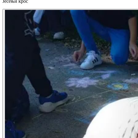
Јесењи крос