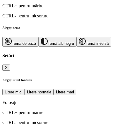
CTRL+
pentru mărire
CTRL-
pentru micșorare
Alegeți tema
Tema de bază
Temă alb-negru
Temă inversă
Setări
Alegeți stilul fontului
Litere mici
Litere normale
Litere mari
Folosiți
CTRL+
pentru mărire
CTRL-
pentru micșorare