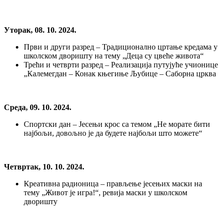
Уторак, 08. 10. 2024.
Први и други разред – Традиционално цртање кредама у
школском дворишту на тему „Деца су цвеће живота“
Трећи и четврти разред – Реализација путујуће учионице
„Калемегдан – Конак књегиње Љубице – Саборна црква
Среда, 09. 10. 2024.
Спортски дан – Јесењи крос са темом „Не морате бити
најбољи, довољно је да будете најбољи што можете“
Четвртак, 10. 10. 2024.
Креативна радионица – прављење јесењих маски на
тему „Живот је игра!“, ревија маски у школском
дворишту