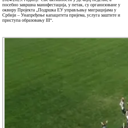
посебно завршна манифестација, у петак, су организоване у
оквиру Пројекта „Подршка ЕУ управљању миграцијама у
Србији – Унапређење капацитета пријема, услуга заштите и
приступа образовању III“.