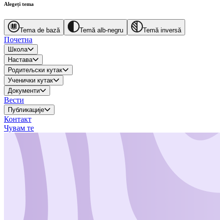
Alegeți tema
Tema de bază
Temă alb-negru
Temă inversă
Почетна
Школа
Настава
Родитељски кутак
Ученички кутак
Документи
Вести
Публикације
Контакт
Чувам те