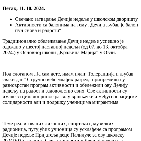
Петак, 11. 10. 2024.
Свечано затварање Дечије недеље у школском дворишту
Активности са балонима на тему „Дечија љубав је балон
пун снова и радости“
Традиционално обележавање Дечије недеље успешно је
одржано у шестој наставној недељи (од 07. до 13. октобра
2024.) у Основној школи ,,Краљица Марија“ у Овчи.
Под слоганом ,,Ја сам дете, имам план: Толеранција и љубав
сваки дан“ Стручно веће млађих разреда припремили су
разноврстан програм активности и обележили ову Дечију
недељу на радост и задовољство свих. Све активности су
имале за циљ допринос развоју вршњачке и међугенерацијске
солидарности али и подршку ученицима мигрантима.
Теме реализованих ликовних, спортских, музичких
радионица, путујућих учионица су усклађене са програмом
Дечије недеље Пријатеља деце Палилуле за ову школску
2024/2025. годину. Све активности у Дечијој недељи, а