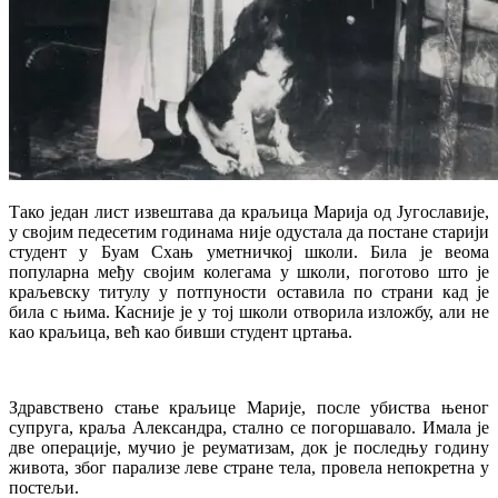
Тако један лист извештава да краљица Марија од Југославије,
у својим педесетим годинама није одустала да постане старији
студент у Бyам Схањ уметничкој школи. Била је веома
популарна међу својим колегама у школи, поготово што је
краљевску титулу у потпуности оставила по страни кад је
била с њима. Касније је у тој школи отворила изложбу, али не
као краљица, већ као бивши студент цртања.
Здравствено стање краљице Марије, после убиства њеног
супруга, краља Александра, стално се погоршавало. Имала је
две операције, мучио је реуматизам, док је последњу годину
живота, због парализе леве стране тела, провела непокретна у
постељи.