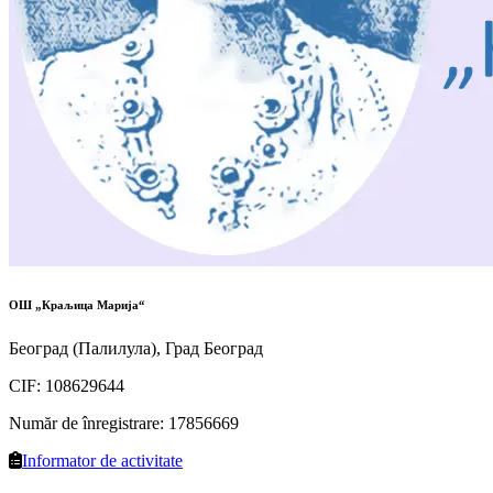
ОШ „Краљица Марија“
Београд (Палилула), Град Београд
CIF
:
108629644
Număr de înregistrare
:
17856669
Informator de activitate