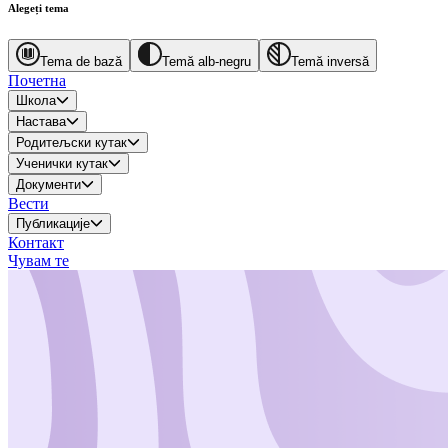
Alegeți tema
Tema de bază
Temă alb-negru
Temă inversă
Почетна
Школа
Настава
Родитељски кутак
Ученички кутак
Документи
Вести
Публикације
Контакт
Чувам те