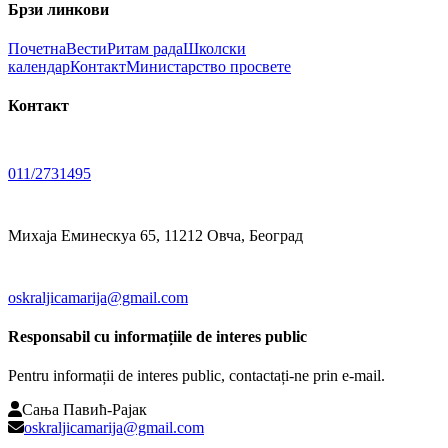
Брзи линкови
Почетна
Вести
Ритам рада
Школски
календар
Контакт
Министарство просвете
Контакт
011/2731495
Михаја Еминескуа 65, 11212 Овча, Београд
oskraljicamarija@gmail.com
Responsabil cu informațiile de interes public
Pentru informații de interes public, contactați-ne prin e-mail.
Сања Павић-Рајак
oskraljicamarija@gmail.com