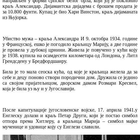
направљен у форми српског белог орла, који јој је поклонио
краљ Александар. Дијамантска дијадема с брошем продата је
за 10.800 фунти. Купац је био Хари Винстон, краљ дијаманата
из Њујорка.
Убиство мужа – краља Александра И 9. октобра 1934. године
у Француској, ешко је погодило краљицу Марију, а две године
је провела у дубокој црнини. Живела је повучено у кући коју
је 1938. купила на осамдесети километара од Лондона, у Литл
Грендсдену у Бредфордшаиру.
Била је то мала сеоска кућа, од које је краљица желела да за
себе и децу поново створи породични дом. Дружила се једино
са својом пријатељицом, дворском дамом Розмари Кресвел,
која је била уз њу и у Југославији.
После капитулације југословенске војске, 17. априла 1941.у
Енглеску долази и краљ Петар Други, који је постао симбол
отпора према Хитлеру, а краљица Марија – симбол мајке
мученице и удовице коју су Енглези славили.