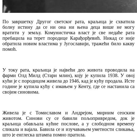
По завршетку Другог светског рата, краљица је схватила
болну истину да се ни она ни њена деца више не могу
вратити у земљу. Комунистичка власт је све недаће рата
пребацила на терет породице Карађорђевић. Никад се није
обратила новим властима у Југославији, тражећи било какву
помоћ.
У току рата, краљица је највећи део живота проводила на
фарми Олд Милд (Стари млин), коју је купила 1938. У овој
кући је с породицом живела до 1946, кад је кућу продала. Исте
године је купила кућу с имањем у Кенту, где се настанила са
својим синовима.
Живела је с Томиславом и Андрејом, мирним сеоским
животом. Синови су се бавили пољопривредом, док је
краљица обављала кућне послове, а у слободном времену
сликала и вајала. Бавила се и изучавањем уметности сликања,
што је енглеска штампа помно пратила.