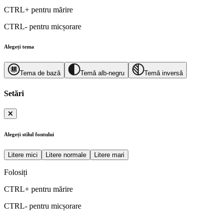
CTRL+
pentru mărire
CTRL-
pentru micșorare
Alegeți tema
Tema de bază
Temă alb-negru
Temă inversă
Setări
Alegeți stilul fontului
Litere mici
Litere normale
Litere mari
Folosiți
CTRL+
pentru mărire
CTRL-
pentru micșorare