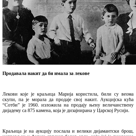
Продавала накит да би имала за лекове
Лекови које је краљица Марија користила, били су веома
скупи, па је морала да продаје свој накит. Аукцијска кућа
“Сотби” је 1960. изложила на продају њену величанствену
дијадему са 875 камена, која је дизајнирана у Царској Русији.
Краљица је на аукцију послала и велики дијамантски брош,