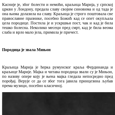
Касније је, због болести и немоћи, краљица Марија, у српској
цркви у Лондону, предала славу својим синовима и од тада је
она њима долазила на славу. Краљица је строго поштовала све
православне празнике, посебно Божић кад се опет окупљала
цела породице. Постила је и ускршњи пост, чак и кад је била
тешко болесна. Неколико месеци пред смрт, кад је била веома
слаба и врло мало јела, примила је причест.
Породица је звала Мињон
Краљица Марија је ћерка румунског краља Фердинанда и
краљице Марије. Мајка и читава породица звали су је Мињон,
по називу опере коју је њена мајка гледала непосредно пред
порођај. Верује се да се због тога јавила принцезина љубав
према музици, посебно класичној.