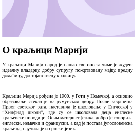
О краљици Марији
У краљици Марији народ је нашао све оно за чиме је жудео:
идеалну владарку, добру супругу, пожртвовану мајку, вредну
домаћицу, достојанствену краљицу.
Краљица Марија рођена је 1900. у Готи у Немачкој, а основно
образовање стекла је на румунском двору. После завршетка
Првог светског рата, наставила је школовање у Енглеској у
“Хилфилд школи”, где су се школовала деца енглеске
краљевске породице. Осим матерњег језика, добро је говорила
енглески, немачки и француски, а кад је постала југословенска
краљица, научила је и српски језик.