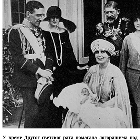
У време Другог светског рата помагала логорашима под