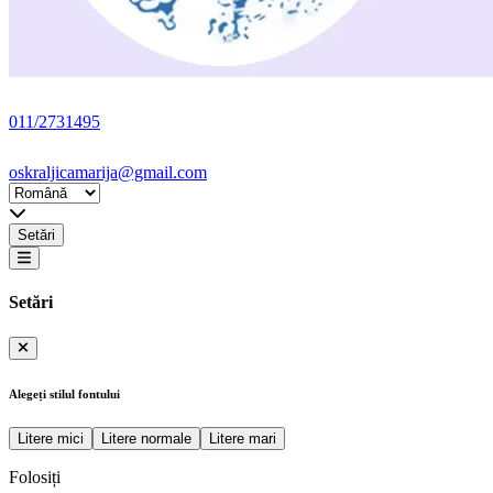
011/2731495
oskraljicamarija@gmail.com
Setări
Setări
Alegeți stilul fontului
Litere mici
Litere normale
Litere mari
Folosiți