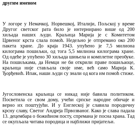
другим именом
У логоре у Немачкој, Норвешкој, Италији, Пољској у време
Другог светског рата било је интернирано више од 200
хиљада наших људи. Краљица Марија је с Комитетом
Црвеног крста слала помоћ. Недељно је отпремано око 200
пакета хране. До краја 1943. упућено је 7,5 милиона
килограма пошиљки, од тога 5,5 милиона килограма хране.
Од одеће је упућено 30 хиљада шињела и комплетне преобуке.
На пошиљкама, да Немци не би открили праве пошиљаоце,
краљица није стављала своје име, већ само Марија К.
Ђорђевић. Ипак, наши људи су знали од кога им помоћ стиже.
Југословенска краљица се никад није бавила политиком.
Посветила се свом дому, учећи српске народне обичаје и
верно их поштујући. И у Енглеској је славила породичну
крсну славу, Светог Андреја Првозваног. Како је слава падала
13. децембара о божићном посту, спремана је посна храна. Тад
се окупљала читава породица и најближи пријатељи.