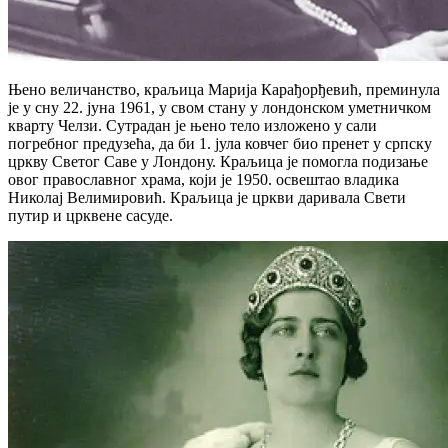
Њено величанство, краљица Марија Карађорђевић, преминула
је у сну 22. јуна 1961, у свом стану у лондонском уметничком
кварту Челзи. Сутрадан је њено тело изложено у сали
погребног предузећа, да би 1. јула ковчег био пренет у српску
цркву Светог Саве у Лондону. Краљица је помогла подизање
овог православног храма, који је 1950. освештао владика
Николај Велимировић. Краљица је цркви даривала Свети
путир и црквене сасуде.