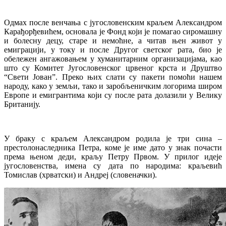
Одмах после венчања с југословенским краљем Александром
Карађорђевићем, основала је Фонд који је помагао сиромашну
и болесну децу, старе и немоћне, а читав њен живот у
емиграцији, у току и после Другог светског рата, био је
обележен ангажовањем у хуманитарним организацијама, као
што су Комитет Југословенског црвеног крста и Друштво
“Свети Јован”. Преко њих слати су пакети помоћи нашем
народу, како у земљи, тако и заробљеничким логорима широм
Европе и емигрантима који су после рата долазили у Велику
Британију.
У браку с краљем Александром родила је три сина –
престолонаследника Петра, коме је име дато у знак почасти
према њеном деди, краљу Петру Првом. У прилог идеје
југословенства, имена су дата по народима: краљевић
Томислав (хрватски) и Андреј (словеначки).