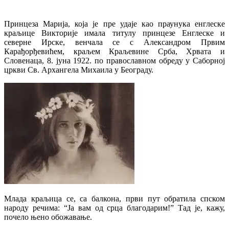
Принцеза Марија, која је пре удаје као праунука енглеске
краљице Викторије имала титулу принцезе Енглеске и
северне Ирске, венчала се с Александром Првим
Карађорђевићем, краљем Краљевине Срба, Хрвата и
Словенаца, 8. јуна 1922. по православном обреду у Саборној
цркви Св. Архангела Михаила у Београду.
Млада краљица се, са балкона, први пут обратила спском
народу речима: “Ја вам од срца благодарим!” Тад је, кажу,
почело њено обожавање.