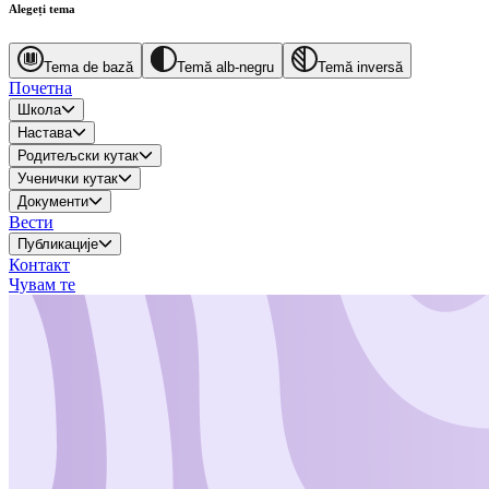
Alegeți tema
Tema de bază
Temă alb-negru
Temă inversă
Почетна
Школа
Настава
Родитељски кутак
Ученички кутак
Документи
Вести
Публикације
Контакт
Чувам те