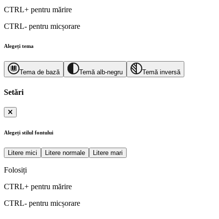
CTRL+
pentru mărire
CTRL-
pentru micșorare
Alegeți tema
Tema de bază
Temă alb-negru
Temă inversă
Setări
Alegeți stilul fontului
Litere mici
Litere normale
Litere mari
Folosiți
CTRL+
pentru mărire
CTRL-
pentru micșorare