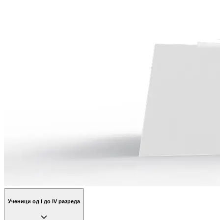
Ученици од I до IV разреда