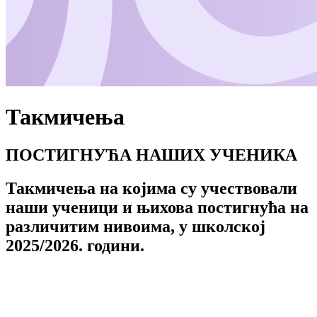
Такмичења
ПОСТИГНУЋА НАШИХ УЧЕНИКА
Такмичења на којима су учествовали
наши ученици и њихова постигнућа на
различитим нивоима, у школској
2025/2026. години.