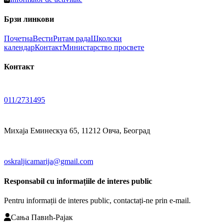
Брзи линкови
Почетна
Вести
Ритам рада
Школски
календар
Контакт
Министарство просвете
Контакт
011/2731495
Михаја Еминескуа 65, 11212 Овча, Београд
oskraljicamarija@gmail.com
Responsabil cu informațiile de interes public
Pentru informații de interes public, contactați-ne prin e-mail.
Сања Павић-Рајак