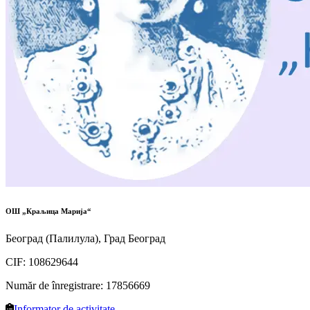
ОШ „Краљица Марија“
Београд (Палилула), Град Београд
CIF
:
108629644
Număr de înregistrare
:
17856669
Informator de activitate