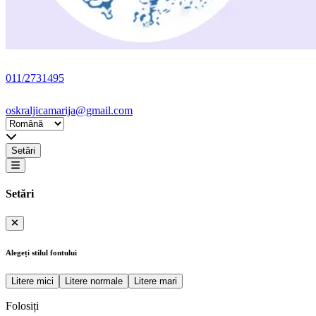
011/2731495
oskraljicamarija@gmail.com
Setări
Setări
Alegeți stilul fontului
Litere mici
Litere normale
Litere mari
Folosiți