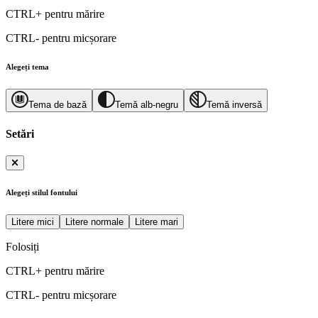
CTRL+
pentru mărire
CTRL-
pentru micșorare
Alegeți tema
Tema de bază
Temă alb-negru
Temă inversă
Setări
Alegeți stilul fontului
Litere mici
Litere normale
Litere mari
Folosiți
CTRL+
pentru mărire
CTRL-
pentru micșorare