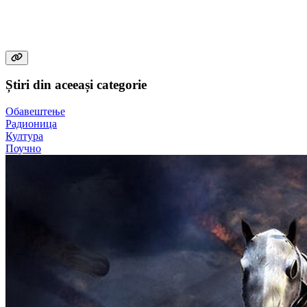
Știri din aceeași categorie
Обавештење
Радионица
Култура
Поучно