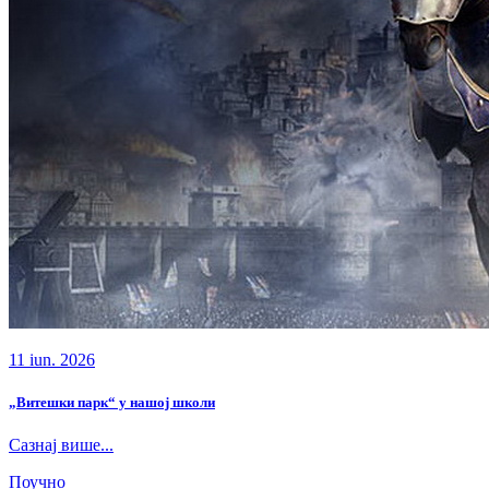
11 iun. 2026
„Витешки парк“ у нашој школи
Сазнај више...
Поучно