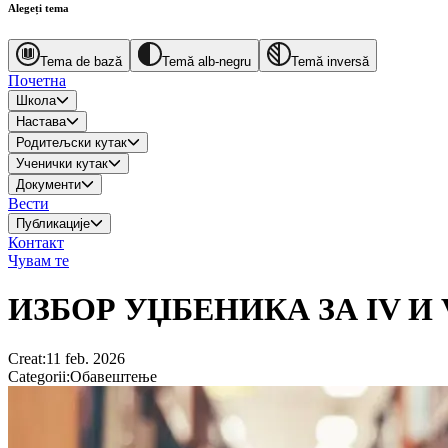
Alegeți tema
Tema de bază
Temă alb-negru
Temă inversă
Почетна
Школа
Настава
Родитељски кутак
Ученички кутак
Документи
Вести
Публикације
Контакт
Чувам те
ИЗБОР УЏБЕНИКА ЗА IV И V
Creat
:
11 feb. 2026
Categorii
:
Обавештење