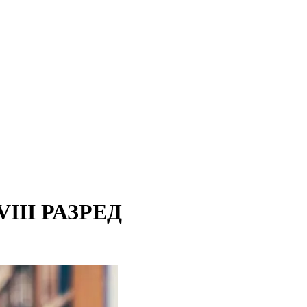
III РАЗРЕД