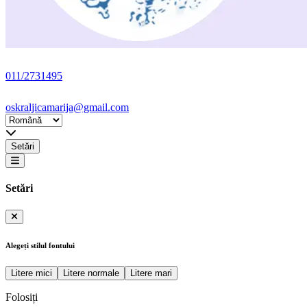
011/2731495
oskraljicamarija@gmail.com
Setări
Setări
Alegeți stilul fontului
Litere mici
Litere normale
Litere mari
Folosiți