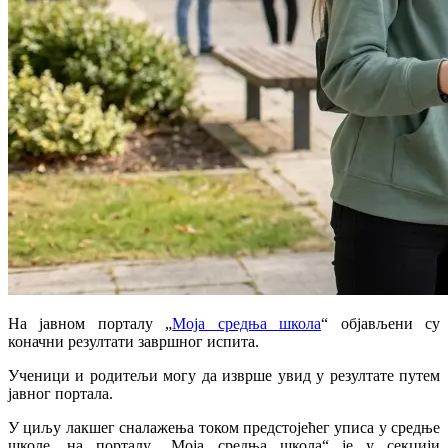
На јавном порталу „
Моја средња школа
“ објављени су
коначни резултати завршног испита.
Ученици и родитељи могу да изврше увид у резултате путем
јавног портала.
У циљу лакшег сналажења током предстојећег уписа у средње
школе, на порталу „Моја средња школа“ је у секцији