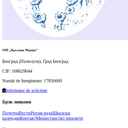
ОШ „Краљица Марија“
Београд (Палилула), Град Београд
CIF
:
108629644
Număr de înregistrare
:
17856669
Informator de activitate
Брзи линкови
Почетна
Вести
Ритам рада
Школски
календар
Контакт
Министарство просвете