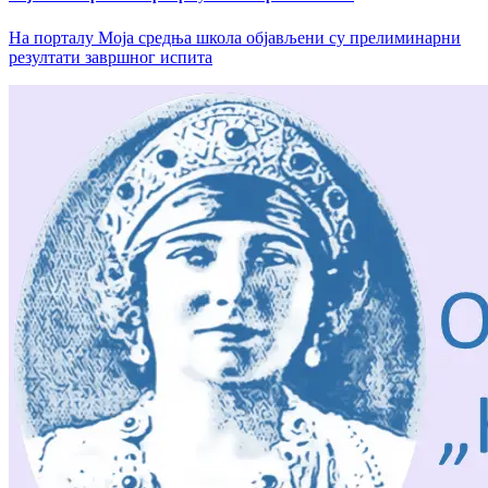
На порталу Моја средња школа објављени су прелиминарни
резултати завршног испита