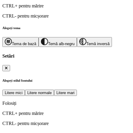
CTRL+
pentru mărire
CTRL-
pentru micșorare
Alegeți tema
Tema de bază
Temă alb-negru
Temă inversă
Setări
Alegeți stilul fontului
Litere mici
Litere normale
Litere mari
Folosiți
CTRL+
pentru mărire
CTRL-
pentru micșorare