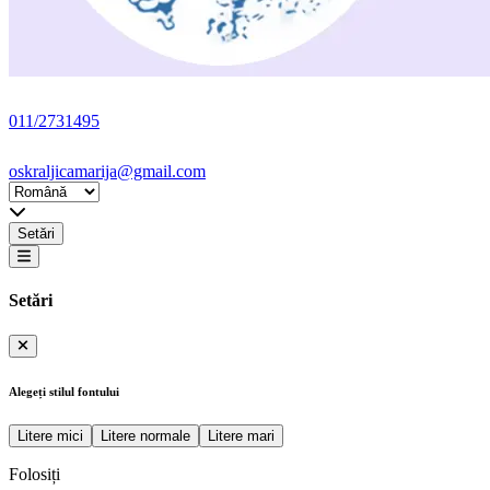
011/2731495
oskraljicamarija@gmail.com
Setări
Setări
Alegeți stilul fontului
Litere mici
Litere normale
Litere mari
Folosiți