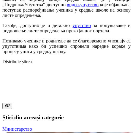
„Подршка/Упутства“ доступно
видео-упутство
које објашњава
поступак распоређивања ученика у средње школе на основу
листе опредељења.
Такође, доступно је и детаљно
упутство
за попуњавање и
подношење листе опредељења преко јавног портала.
Позивамо ученике и родитеље да се благовремено упознају са
упутствима како би успешно спровели наредне кораке у
процесу уписа у средњу школу.
Distribuie știrea
Știri din aceeași categorie
Министарство