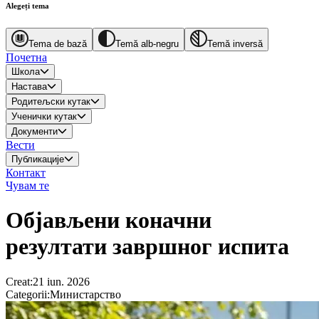
Alegeți tema
Tema de bază
Temă alb-negru
Temă inversă
Почетна
Школа
Настава
Родитељски кутак
Ученички кутак
Документи
Вести
Публикације
Контакт
Чувам те
Објављени коначни
резултати завршног испита
Creat
:
21 iun. 2026
Categorii
:
Министарство