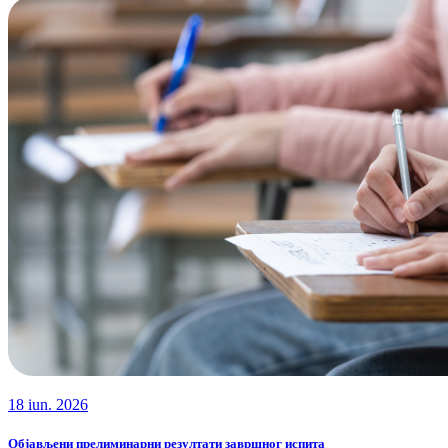
18 iun. 2026
Објављени прелиминарни резултати завршног испита