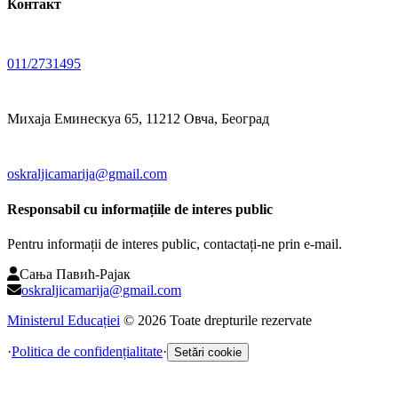
Контакт
011/2731495
Михаја Еминескуа 65, 11212 Овча, Београд
oskraljicamarija@gmail.com
Responsabil cu informațiile de interes public
Pentru informații de interes public, contactați-ne prin e-mail.
Сања Павић-Рајак
oskraljicamarija@gmail.com
Ministerul Educației
©
2026
Toate drepturile rezervate
·
Politica de confidențialitate
·
Setări cookie