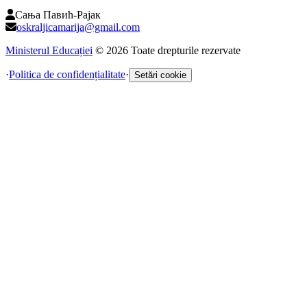
Сања Павић-Рајак
oskraljicamarija@gmail.com
Ministerul Educației
©
2026
Toate drepturile rezervate
·
Politica de confidențialitate
·
Setări cookie