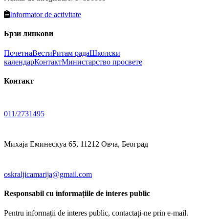
Informator de activitate
Брзи линкови
Почетна
Вести
Ритам рада
Школски
календар
Контакт
Министарство просвете
Контакт
011/2731495
Михаја Еминескуа 65, 11212 Овча, Београд
oskraljicamarija@gmail.com
Responsabil cu informațiile de interes public
Pentru informații de interes public, contactați-ne prin e-mail.