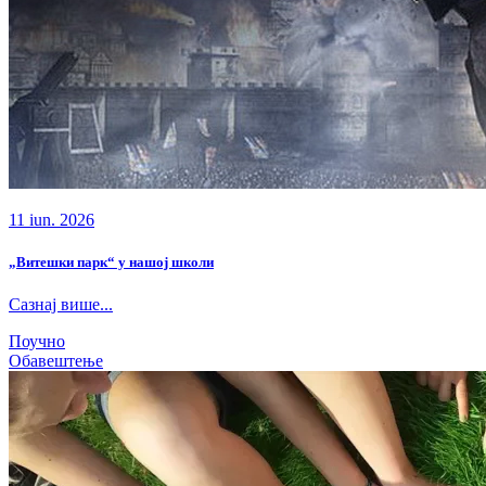
11 iun. 2026
„Витешки парк“ у нашој школи
Сазнај више...
Поучно
Обавештење