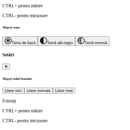
CTRL+
pentru mărire
CTRL-
pentru micșorare
Alegeți tema
Tema de bază
Temă alb-negru
Temă inversă
Setări
Alegeți stilul fontului
Litere mici
Litere normale
Litere mari
Folosiți
CTRL+
pentru mărire
CTRL-
pentru micșorare