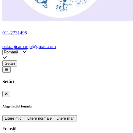
011/2731495
oskraljicamarija@gmail.com
Setări
Setări
Alegeți stilul fontului
Litere mici
Litere normale
Litere mari
Folosiți