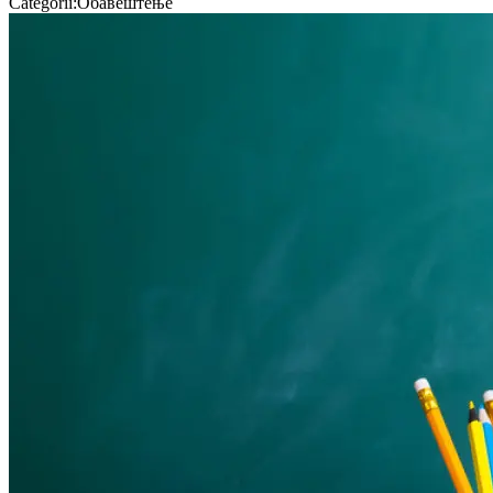
Categorii
:
Обавештење