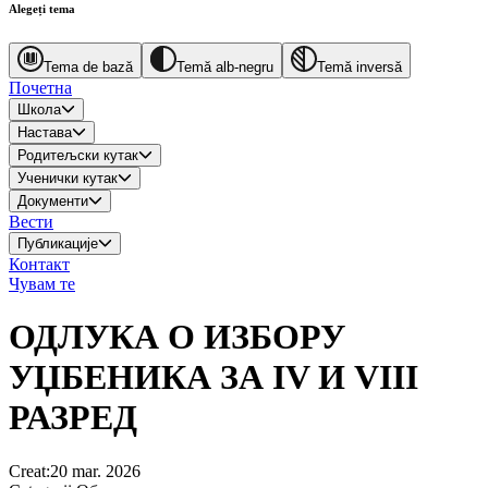
Alegeți tema
Tema de bază
Temă alb-negru
Temă inversă
Почетна
Школа
Настава
Родитељски кутак
Ученички кутак
Документи
Вести
Публикације
Контакт
Чувам те
ОДЛУКА О ИЗБОРУ
УЏБЕНИКА ЗА IV И VIII
РАЗРЕД
Creat
:
20 mar. 2026