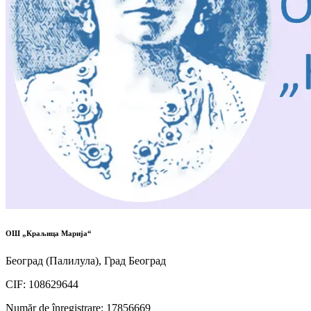
ОШ „Краљица Марија“
Београд (Палилула), Град Београд
CIF
:
108629644
Număr de înregistrare
:
17856669