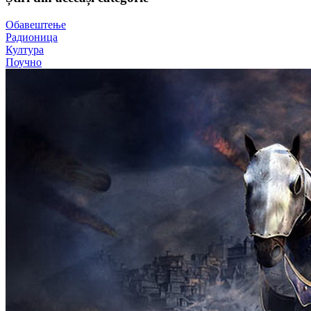
Обавештење
Радионица
Култура
Поучно