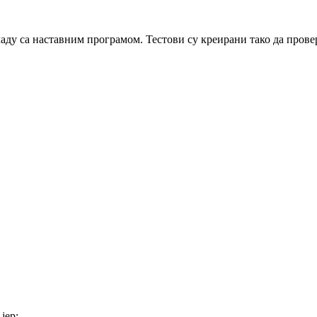
ладу са наставним програмом. Тестови су креирани тако да прове
јер: