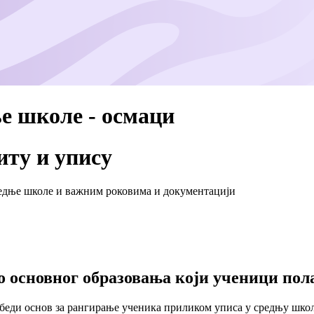
е школе - осмаци
ту и упису
средње школе и важним роковима и документацији
 основног образовања који ученици пола
езбеди основ за рангирање ученика приликом уписа у средњу школ