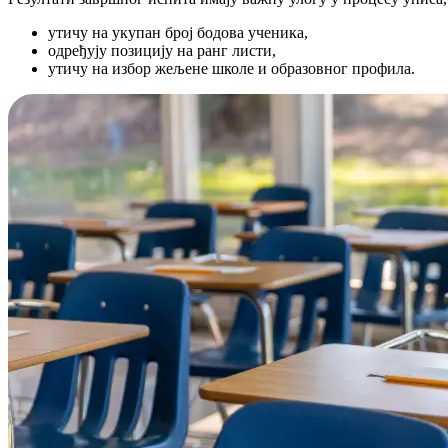
утичу на укупан број бодова ученика,
одређују позицију на ранг листи,
утичу на избор жељене школе и образовног профила.