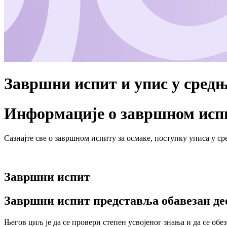
Завршни испит и упис у средњ
Информације о завршном испи
Сазнајте све о завршном испиту за осмаке, поступку уписа у 
Завршни испит
Завршни испит представља обавезан део
Његов циљ је да се провери степен усвојеног знања и да се об