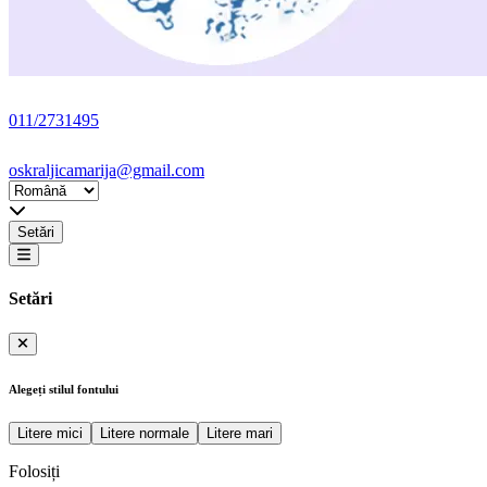
011/2731495
oskraljicamarija@gmail.com
Setări
Setări
Alegeți stilul fontului
Litere mici
Litere normale
Litere mari
Folosiți