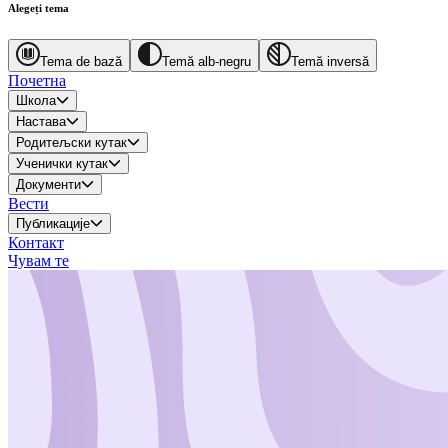
Alegeți tema
Tema de bază
Temă alb-negru
Temă inversă
Почетна
Школа
Настава
Родитељски кутак
Ученички кутак
Документи
Вести
Публикације
Контакт
Чувам те