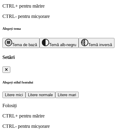
CTRL+
pentru mărire
CTRL-
pentru micșorare
Alegeți tema
Tema de bază
Temă alb-negru
Temă inversă
Setări
Alegeți stilul fontului
Litere mici
Litere normale
Litere mari
Folosiți
CTRL+
pentru mărire
CTRL-
pentru micșorare