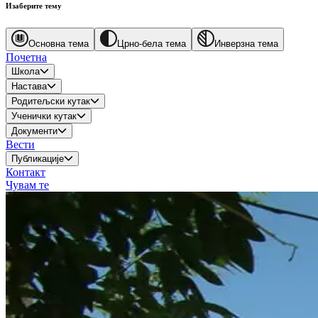
Изаберите тему
Основна тема
Црно-бела тема
Инверзна тема
Почетна
Школа
Настава
Родитељски кутак
Ученички кутак
Документи
Вести
Публикације
Контакт
Чувам те