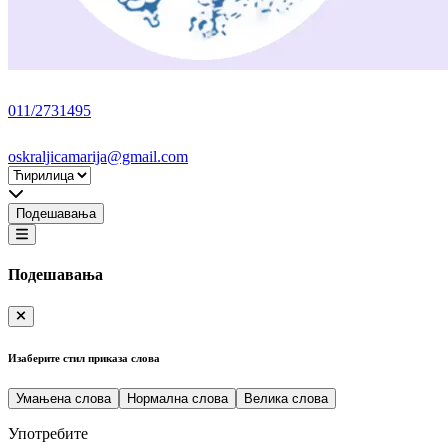
011/2731495
oskraljicamarija@gmail.com
Подешавања
Подешавања
Изаберите стил приказа слова
Умањена слова
Нормална слова
Велика слова
Употребите