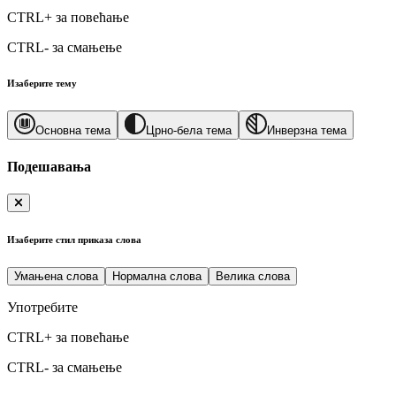
CTRL+
за повећање
CTRL-
за смањење
Изаберите тему
Основна тема
Црно-бела тема
Инверзна тема
Подешавања
Изаберите стил приказа слова
Умањена слова
Нормална слова
Велика слова
Употребите
CTRL+
за повећање
CTRL-
за смањење