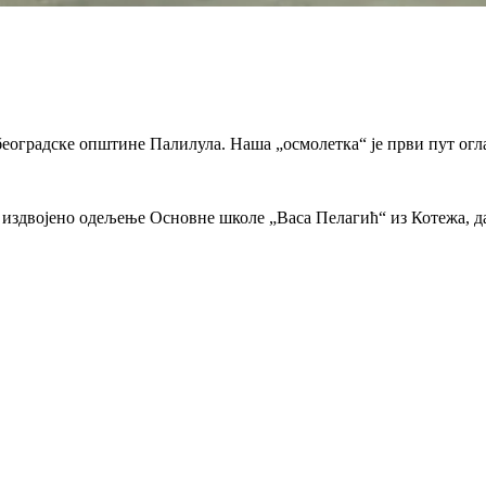
оградске општине Палилула. Наша „осмолетка“ је први пут огласи
се издвојено одељење Основне школе „Васа Пелагић“ из Котежа, д