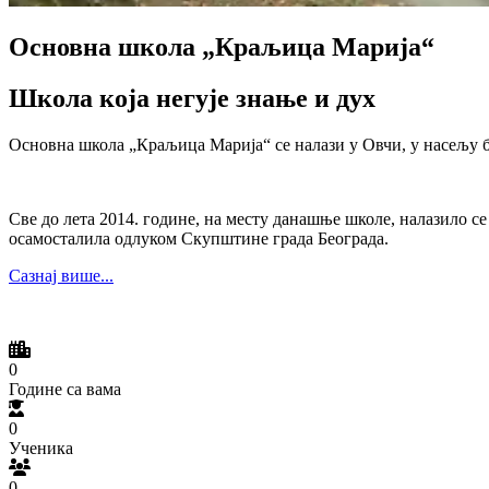
Основна школа „Краљица Марија“
Школа која негује знање и дух
Основна школа „Краљица Марија“ се налази у Овчи, у насељу бе
Све до лета 2014. године, на месту данашње школе, налазило 
осамосталила одлуком Скупштине града Београда.
Сазнај више...
0
Године са вама
0
Ученика
0