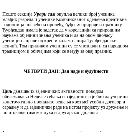
Пошто секција
Уради сам
окупља велики број ученика
млађих разреда и ученике Комбинованог одељења креативна
радионица посвећена пролећу, буђењу природе и празнику
Ђурђевдан имала је задатак да у корелацији са природним
наукама обједини знања ученика и да на овом двочасу
ученици направе од креп и колаж папира Ђурђевдански
венчић. Том приликом ученици су се упознали и са народном
традицијом и обичајима који се везују за овај празник.
ЧЕТВРТИ ДАН: Дан наде и будућности
Циљ
данашњих заједничких активности поводом
обележавања Недеље сећања и заједништва је био да ученици
конструктивно проналазе решења кроз међусобни договор и
сарадњу и да заједнички раде на истом пројекту уз дружење и
поштовање тимског духа и другарског дијалога.