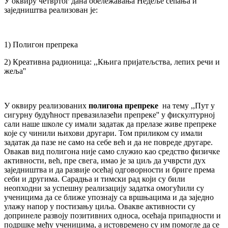
У оквиру четвртог дана обележавања Недеље сећања и
заједништва реализован је:
1) Полигон препрека
2) Креативна радионица: ,,Књига пријатељства, лепих речи и
жеља''
У оквиру реализованих
полигона препреке
на тему ,,Пут у
сигурну будућност превазилазећи препреке'' у фискултурној
сали наше школе су имали задатак да прелазе живе препреке
које су чинили њихови другари. Том приликом су имали
задатак да пазе не само на себе већ и да не повреде другаре.
Овакав вид полигона није само служио као средство физичке
активности, већ, пре свега, имао је за циљ да учврсти дух
заједништва и да развије осећај одговорности и бриге према
себи и другима. Сарадња и тимски рад који су били
неопходни за успешну реализацију задатка омогућили су
ученицима да се ближе упознају са вршњацима и да заједно
улажу напор у постизању циља. Овакве активности су
допринеле развоју позитивних односа, осећаја припадности и
подршке међу ученицима, а истовремено су им помогле да се