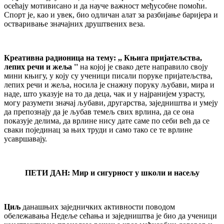
осећају мотивисано и да науче важност међусобне помоћи.
Спорт је, као и увек, био одличан алат за разбијање баријера и
остваривање значајних друштвених веза.
Креативна радионица на тему: ,, Књига пријатељства,
лепих речи и жеља ''
на којој је свако дете направило своју
мини књигу, у коју су ученици писали поруке пријатељства,
лепих речи и жеља, носила је снажну поруку љубави, мира и
наде, што указује на то да деца, чак и у најранијем узрасту,
могу разумети значај љубави, другарства, заједништва и умеју
да препознају да је љубав темељ свих врлина, да се она
показује делима, да врлине нису дате саме по себи већ да се
сваки појединац за њих труди и само тако се те врлине
усавршавају.
ПЕТИ ДАН: Мир и сигурност у школи и насељу
Циљ
данашњих заједничких активности поводом
обележавања Недеље сећања и заједништва је био да ученици