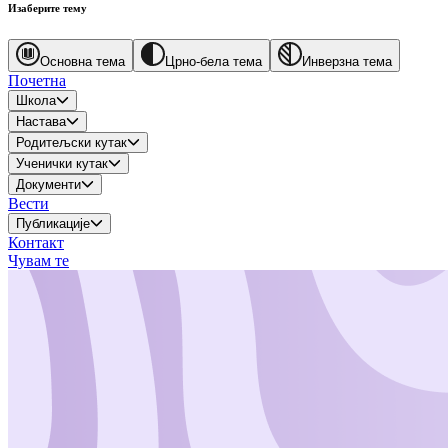
Изаберите тему
Основна тема
Црно-бела тема
Инверзна тема
Почетна
Школа
Настава
Родитељски кутак
Ученички кутак
Документи
Вести
Публикације
Контакт
Чувам те