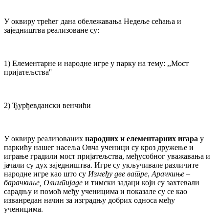
У оквиру трећег дана обележавања Недеље сећања и
заједништва реализоване су:
1) Елементарне и народне игре у парку на тему: ,,Мост
пријатељства''
2) Ђурђевдански венчићи
У оквиру реализованих
народних и елементарних игара
у
паркићу нашег насеља Овча ученици су кроз дружење и
играње градили мост пријатељства, међусобног уважавања и
јачали су дух заједништва. Игре су укључивале различите
народне игре као што су
Између две ватре
,
Арачкиње –
барачкиње, Олимпијаде
и тимски задаци који су захтевали
сарадњу и помоћ међу ученицима и показале су се као
изванредан начин за изградњу добрих односа међу
ученицима.