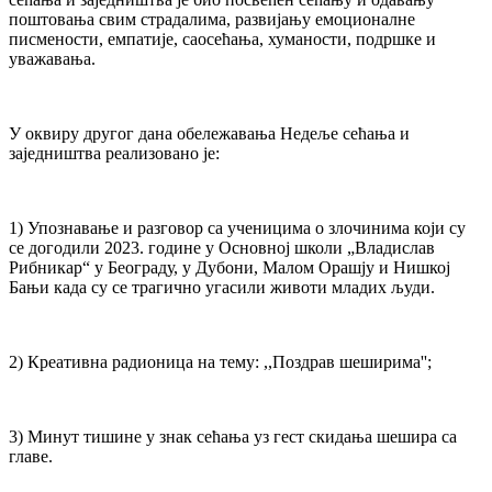
поштовања свим страдалима, развијању емоционалне
писмености, емпатије, саосећања, хуманости, подршке и
уважавања.
У оквиру другог дана обележавања Недеље сећања и
заједништва реализовано је:
1) Упознавање и разговор са ученицима о злочинима који су
се догодили 2023. године у Основној школи „Владислав
Рибникар“ у Београду, у Дубони, Малом Орашју и Нишкој
Бањи када су се трагично угасили животи младих људи.
2) Креативна радионица на тему: ,,Поздрав шеширима'';
3) Минут тишине у знак сећања уз гест скидања шешира са
главе.