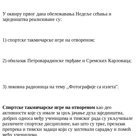
У оквиру првог дана обележавања Недеље сећања и
заједништва реализоване су:
1) спортске такмичарске игре на отвореном;
2) обилазак Петроварадинске тврђаве и Сремских Карловаца;
3) ликовна радионица на тему ,,Фотографије са излета''.
Спортске такмичарске игре на отвореном
као део
активности које су имале за циљ јачање духа заједништва,
добрих односа међу ученицима и тимског рада су укључивале
различите спортске дисциплине, као што су трке, прелазак
препрека и тимски задаци који су захтевали сарадњу и помоћ
међу ученицима.