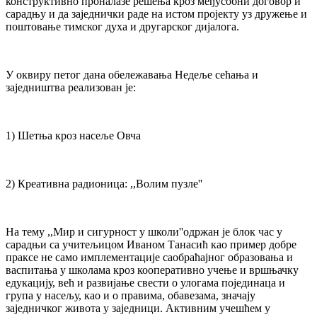
конструктивно проналазе решења кроз међусобни договор и
сарадњу и да заједнички раде на истом пројекту уз дружење и
поштовање тимског духа и другарског дијалога.
У оквиру петог дана обележавања Недеље сећања и
заједништва реализован је:
1) Шетња кроз насеље Овча
2) Креативна радионица: ,,Волим пузле''
На тему ,,Мир и сигурност у школи''одржан је блок час у
сарадњи са учитељицом Иваном Танасић као пример добре
праксе не само имплементације саобраћајног образовања и
васпитања у школама кроз кооперативно учење и вршњачку
едукацију, већ и развијање свести о улогама појединаца и
група у насељу, као и о правима, обавезама, значају
заједничког живота у заједници. Активним учешћем у