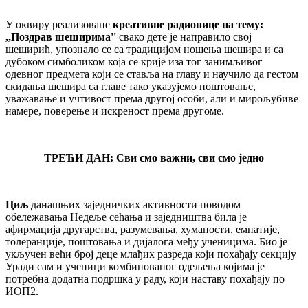
У оквиру реализоване
креативне радионице на тему:
,,Поздрав шеширима''
свако дете је направило свој
шеширић, упознало се са традицијом ношења шешира и са
дубоком симболиком која се крије иза тог занимљивог
одевног предмета који се ставља на главу и научило да гестом
скидања шешира са главе тако указујемо поштовање,
уважавање и учтивост према другој особи, али и мирољубиве
намере, поверење и искреност према другоме.
ТРЕЋИ ДАН: Сви смо важни, сви смо једно
Циљ
данашњих заједничких активности поводом
обележавања Недеље сећања и заједништва била је
афирмација другарства, разумевања, хуманости, емпатије,
толеранције, поштовања и дијалога међу ученицима. Био је
укључен већи број деце млађих разреда који похађају секцију
Уради сам и ученици комбинованог одељења којима је
потребна додатна подршка у раду, који наставу похађају по
ИОП2.