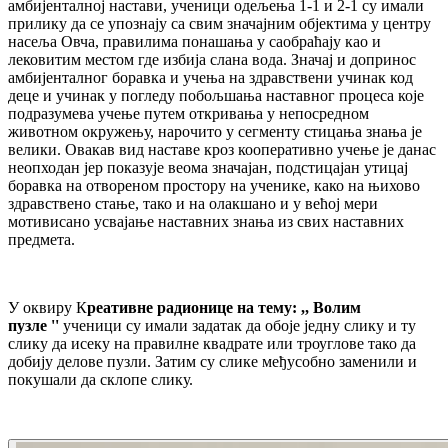
амбијенталној настави, ученици одељења 1-1 и 2-1 су имали
прилику да се упознају са свим значајним објектима у центру
насеља Овча, правилима понашања у саобраћају као и
лековитим местом где избија слана вода. Значај и допринос
амбијенталног боравка и учења на здравствени учинак код
деце и учинак у погледу побољшања наставног процеса које
подразумева учење путем откривања у непосредном
животном окружењу, нарочито у сегменту стицања знања је
велики. Овакав вид наставе кроз кооперативно учење је данас
неопходан јер показује веома значајан, подстицајан утицај
боравка на отвореном простору на ученике, како на њихово
здравствено стање, тако и на олакшано и у већој мери
мотивисано усвајање наставних знања из свих наставних
предмета.
У оквиру К
реативне радионице на тему: ,, Волим
пузле ''
ученици су имали задатак да обоје једну слику и ту
слику да исеку на правилне квадрате или троуглове тако да
добију делове пузли. Затим су слике међусобно заменили и
покушали да склопе слику.