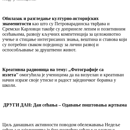
Обилазак и разгледање културно-историјских
знаменитости
као што су Петроварадинска тврђава и
Сремски Карловци такође су допринеле лепим и позитивним
осећањима, развоју кључних компетенција за целоживотно
учење и стицање интегрисаних знања, вештина и ставова који
су потребни сваком појединцу за лични развој и
оспособљавање за друштвени живот.
Креативна радионица на тему: ,,Фотографије са
излета''
омогућила је ученицима да на визуелан и креативан
начин изразе своје утиске и радост заједничког боравка у
школи.
ДРУГИ ДАН:
Дан сећања – Одавање поштовања жртвама
Циљ данашњих активности поводом обележавања Недеље
сећања и заједништва је био посвећен сећању и одавању