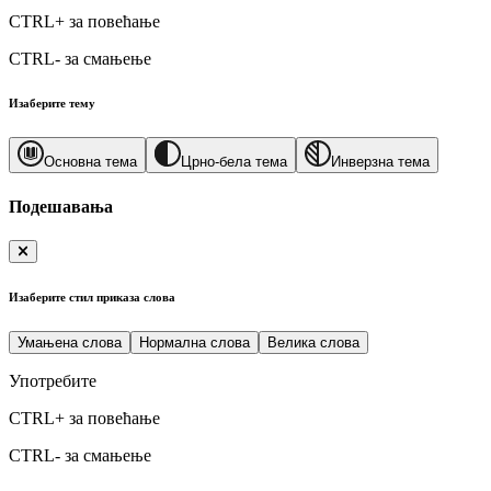
CTRL+
за повећање
CTRL-
за смањење
Изаберите тему
Основна тема
Црно-бела тема
Инверзна тема
Подешавања
Изаберите стил приказа слова
Умањена слова
Нормална слова
Велика слова
Употребите
CTRL+
за повећање
CTRL-
за смањење