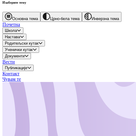
Изаберите тему
Основна тема
Црно-бела тема
Инверзна тема
Почетна
Школа
Настава
Родитељски кутак
Ученички кутак
Документи
Вести
Публикације
Контакт
Чувам те