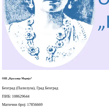
ОШ „Краљица Марија“
Београд (Палилула), Град Београд
ПИБ
:
108629644
Матични број
:
17856669