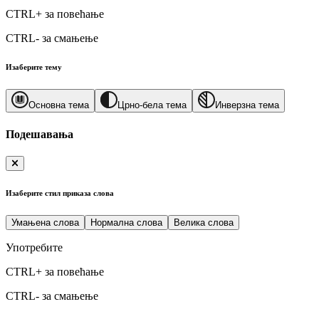
CTRL+
за повећање
CTRL-
за смањење
Изаберите тему
Основна тема
Црно-бела тема
Инверзна тема
Подешавања
Изаберите стил приказа слова
Умањена слова
Нормална слова
Велика слова
Употребите
CTRL+
за повећање
CTRL-
за смањење