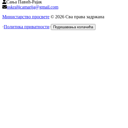
Сања Павић-Рајак
oskraljicamarija@gmail.com
Министарство просвете
©
2026
Сва права задржана
·
Политика приватности
·
Подешавања колачића