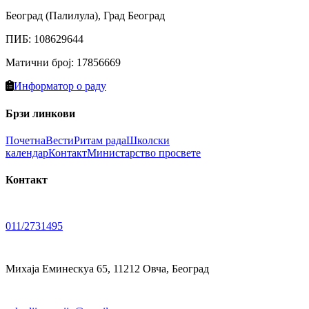
Београд (Палилула), Град Београд
ПИБ
:
108629644
Матични број
:
17856669
Информатор о раду
Брзи линкови
Почетна
Вести
Ритам рада
Школски
календар
Контакт
Министарство просвете
Контакт
011/2731495
Михаја Еминескуа 65, 11212 Овча, Београд