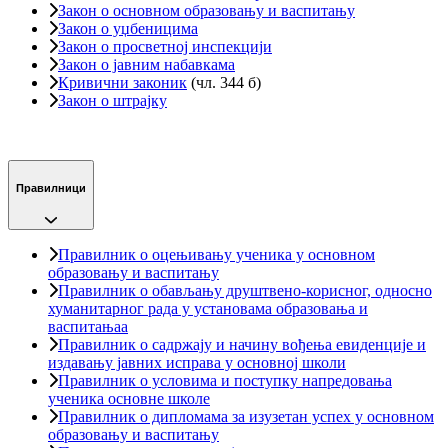
Закон о основном образовању и васпитању
Закон о уџбеницима
Закон о просветној инспекцији
Закон о јавним набавкама
Кривични законик
(чл. 344 б)
Закон о штрајку
Правилници
Правилник о оцењивању ученика у основном
образовању и васпитању
Правилник о обављању друштвено-корисног, односно
хуманитарног рада у установама образовања и
васпитањаа
Правилник о садржају и начину вођења евиденције и
издавању јавних исправа у основној школи
Правилник о условима и поступку напредовања
ученика основне школе
Правилник о дипломама за изузетан успех у основном
образовању и васпитању