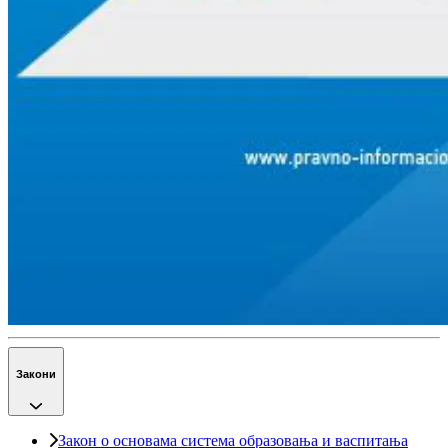
Закони
Закон о основама система образовања и васпитања