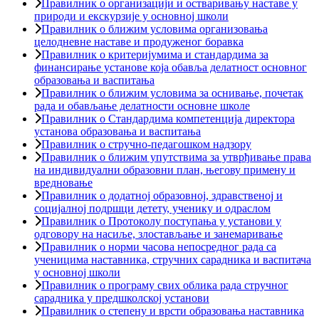
Правилник o организацији и остваривању наставе у
природи и екскурзије у основној школи
Правилник о ближим условима организовања
целодневне наставе и продуженог боравка
Правилник о критеријумима и стандардима за
финансирање установе која обавља делатност основног
образовања и васпитања
Правилник о ближим условима за оснивање, почетак
рада и обављање делатности основне школе
Правилник о Стандардима компетенција директора
установа образовања и васпитања
Правилник о стручно-педагошком надзору
Правилник о ближим упутствима за утврђивање права
на индивидуални образовни план, његову примену и
вредновање
Правилник о додатној образовној, здравственој и
социјалној подршци детету, ученику и одраслом
Правилник о Протоколу поступања у установи у
одговору на насиље, злостављање и занемаривање
Правилник о норми часова непосредног рада са
ученицима наставника, стручних сарадника и васпитача
у основној школи
Правилник о програму свих облика рада стручног
сарадника у предшколској установи
Правилник о степену и врсти образовања наставника