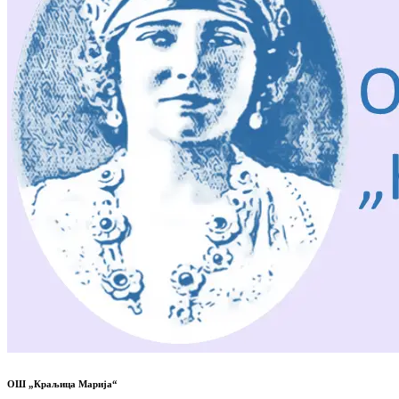
ОШ „Краљица Марија“