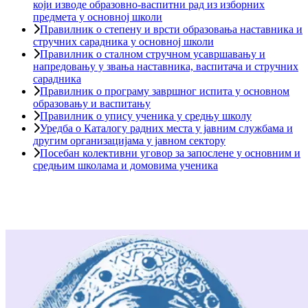
који изводе образовно-васпитни рад из изборних
предмета у основној школи
Правилник о степену и врсти образовања наставника и
стручних сарадника у основној школи
Правилник о сталном стручном усавршавању и
напредовању у звања наставника, васпитача и стручних
сарадника
Правилник о програму завршног испита у основном
образовању и васпитању
Правилник о упису ученика у средњу школу
Уредба о Каталогу радних места у јавним службама и
другим организацијама у јавном сектору
Посебан колективни уговор за запослене у основним и
средњим школама и домовима ученика