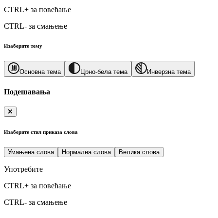
CTRL+
за повећање
CTRL-
за смањење
Изаберите тему
Основна тема
Црно-бела тема
Инверзна тема
Подешавања
Изаберите стил приказа слова
Умањена слова
Нормална слова
Велика слова
Употребите
CTRL+
за повећање
CTRL-
за смањење