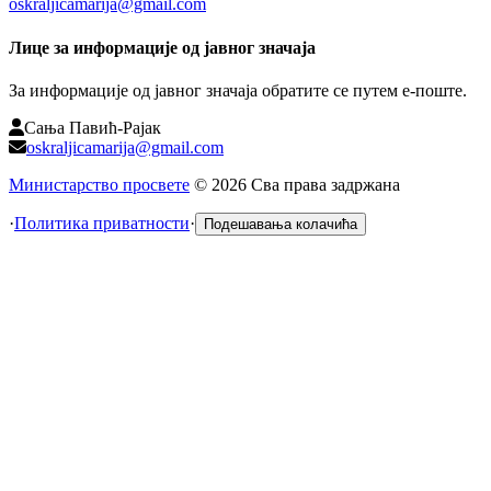
oskraljicamarija@gmail.com
Лице за информације од јавног значаја
За информације од јавног значаја обратите се путем е-поште.
Сања Павић-Рајак
oskraljicamarija@gmail.com
Министарство просвете
©
2026
Сва права задржана
·
Политика приватности
·
Подешавања колачића