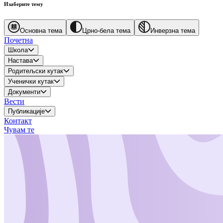
Изаберите тему
Основна тема
Црно-бела тема
Инверзна тема
Почетна
Школа
Настава
Родитељски кутак
Ученички кутак
Документи
Вести
Публикације
Контакт
Чувам те