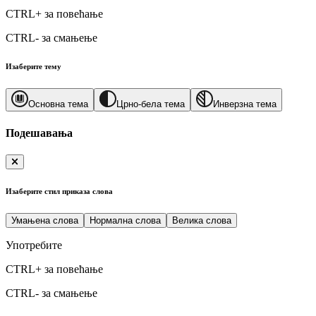
CTRL+
за повећање
CTRL-
за смањење
Изаберите тему
Основна тема
Црно-бела тема
Инверзна тема
Подешавања
Изаберите стил приказа слова
Умањена слова
Нормална слова
Велика слова
Употребите
CTRL+
за повећање
CTRL-
за смањење