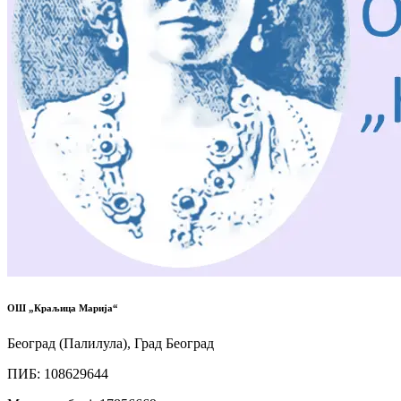
ОШ „Краљица Марија“
Београд (Палилула), Град Београд
ПИБ
:
108629644