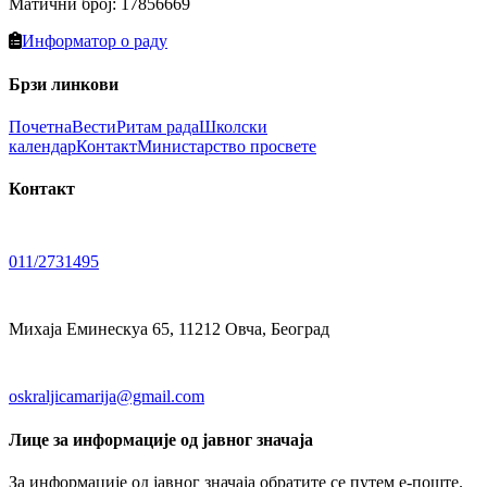
Матични број
:
17856669
Информатор о раду
Брзи линкови
Почетна
Вести
Ритам рада
Школски
календар
Контакт
Министарство просвете
Контакт
011/2731495
Михаја Еминескуа 65, 11212 Овча, Београд
oskraljicamarija@gmail.com
Лице за информације од јавног значаја
За информације од јавног значаја обратите се путем е-поште.