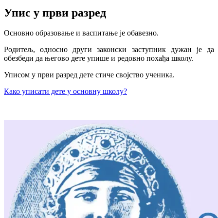
Упис у први разред
Основно образовање и васпитање је обавезно.
Родитељ, односно други законски заступник дужан је да
обезбеди да његово дете упише и редовно похађа школу.
Уписом у први разред дете стиче својство ученика.
Како уписати дете у основну школу?