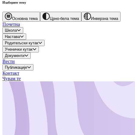
Изаберите тему
Основна тема
Црно-бела тема
Инверзна тема
Почетна
Школа
Настава
Родитељски кутак
Ученички кутак
Документи
Вести
Публикације
Контакт
Чувам те