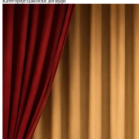
Категорије
:
Школски догађаји