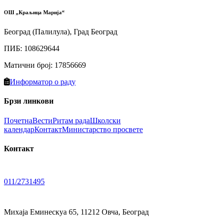
ОШ „Краљица Марија“
Београд (Палилула), Град Београд
ПИБ
:
108629644
Матични број
:
17856669
Информатор о раду
Брзи линкови
Почетна
Вести
Ритам рада
Школски
календар
Контакт
Министарство просвете
Контакт
011/2731495
Михаја Еминескуа 65, 11212 Овча, Београд