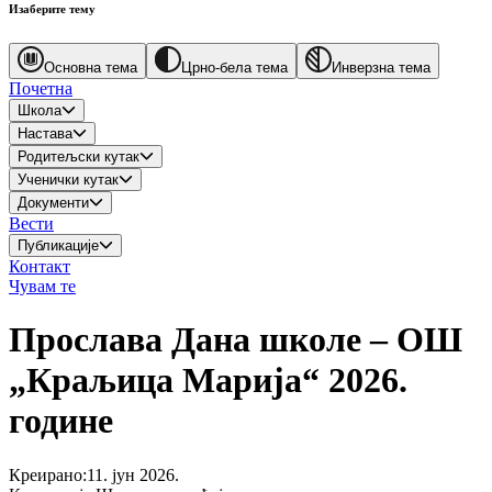
Изаберите тему
Основна тема
Црно-бела тема
Инверзна тема
Почетна
Школа
Настава
Родитељски кутак
Ученички кутак
Документи
Вести
Публикације
Контакт
Чувам те
Прослава Дана школе – ОШ
„Краљица Марија“ 2026.
године
Креирано
:
11. јун 2026.