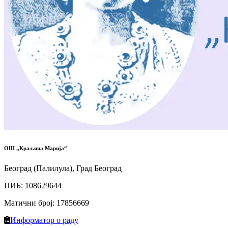
ОШ „Краљица Марија“
Београд (Палилула), Град Београд
ПИБ
:
108629644
Матични број
:
17856669
Информатор о раду