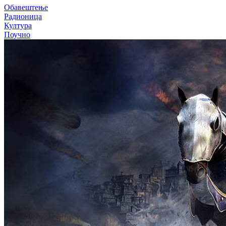
Обавештење
Радионица
Култура
Поучно