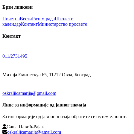
Брзи линкови
Почетна
Вести
Ритам рада
Школски
календар
Контакт
Министарство просвете
Контакт
011/2731495
Михаја Еминескуа 65, 11212 Овча, Београд
oskraljicamarija@gmail.com
Лице за информације од јавног значаја
За информације од јавног значаја обратите се путем е-поште.
Сања Павић-Рајак
oskraljicamarija@gmail.com