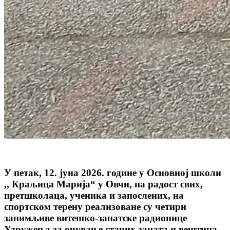
У петак, 12. јуна 2026. године у Основној школи
,, Краљица Марија“ у Овчи, на радост свих,
претшколаца, ученика и запослених, на
спортском терену реализоване су четири
занимљиве витешко-занатске радионице
Удружења за очување старих заната и вештина ,,