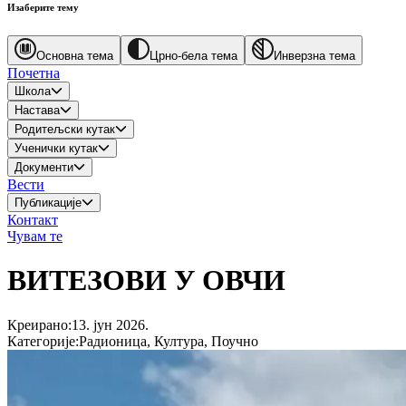
Изаберите тему
Основна тема
Црно-бела тема
Инверзна тема
Почетна
Школа
Настава
Родитељски кутак
Ученички кутак
Документи
Вести
Публикације
Контакт
Чувам те
ВИТЕЗОВИ У ОВЧИ
Креирано
:
13. јун 2026.
Категорије
:
Радионица, Култура, Поучно