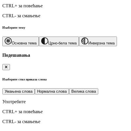
CTRL+
за повећање
CTRL-
за смањење
Изаберите тему
Основна тема
Црно-бела тема
Инверзна тема
Подешавања
Изаберите стил приказа слова
Умањена слова
Нормална слова
Велика слова
Употребите
CTRL+
за повећање
CTRL-
за смањење