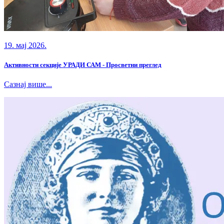
19. мај 2026.
Активности секције УРАДИ САМ - Просветни преглед
Сазнај више...