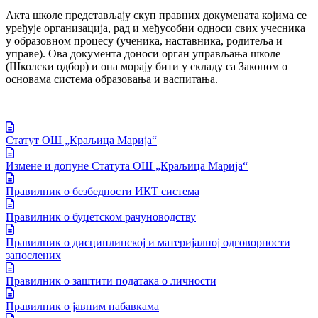
Акта школе представљају скуп правних докумената којима се
уређује организација, рад и међусобни односи свих учесника
у образовном процесу (ученика, наставника, родитеља и
управе). Ова документа доноси орган управљања школе
(Школски одбор) и она морају бити у складу са Законом о
основама система образовања и васпитања.
Статут ОШ „Краљица Марија“
Измене и допуне Статута ОШ „Краљица Марија“
Правилник о безбедности ИКТ система
Правилник о буџетском рачуноводству
Правилник о дисциплинској и материјалној одговорности
запослених
Правилник о заштити података о личности
Правилник о јавним набавкама