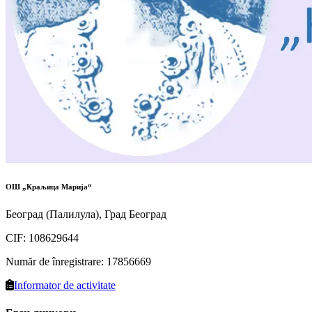
ОШ „Краљица Марија“
Београд (Палилула), Град Београд
CIF
:
108629644
Număr de înregistrare
:
17856669
Informator de activitate