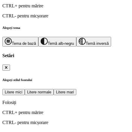
CTRL+
pentru mărire
CTRL-
pentru micșorare
Alegeți tema
Tema de bază
Temă alb-negru
Temă inversă
Setări
Alegeți stilul fontului
Litere mici
Litere normale
Litere mari
Folosiți
CTRL+
pentru mărire
CTRL-
pentru micșorare