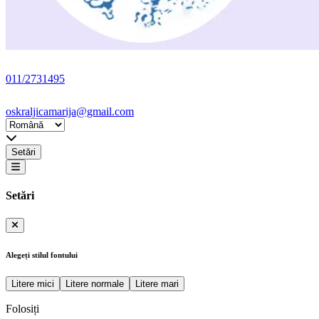
011/2731495
oskraljicamarija@gmail.com
Setări
Setări
Alegeți stilul fontului
Litere mici
Litere normale
Litere mari
Folosiți