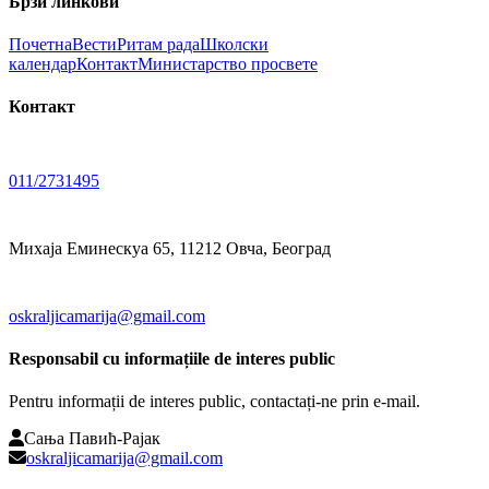
Брзи линкови
Почетна
Вести
Ритам рада
Школски
календар
Контакт
Министарство просвете
Контакт
011/2731495
Михаја Еминескуа 65, 11212 Овча, Београд
oskraljicamarija@gmail.com
Responsabil cu informațiile de interes public
Pentru informații de interes public, contactați-ne prin e-mail.
Сања Павић-Рајак
oskraljicamarija@gmail.com