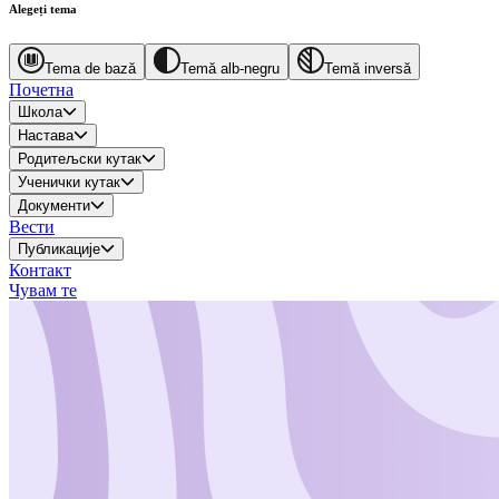
Alegeți tema
Tema de bază
Temă alb-negru
Temă inversă
Почетна
Школа
Настава
Родитељски кутак
Ученички кутак
Документи
Вести
Публикације
Контакт
Чувам те